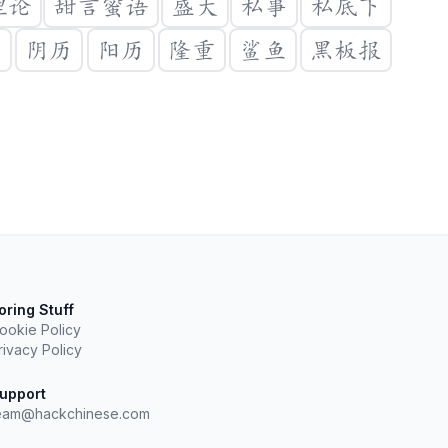
理论
甜言蜜语
盛大
私事
私底下
注
阴历
阳历
隆重
鲨鱼
黑板报
oring Stuff
ookie Policy
rivacy Policy
upport
eam@hackchinese.com