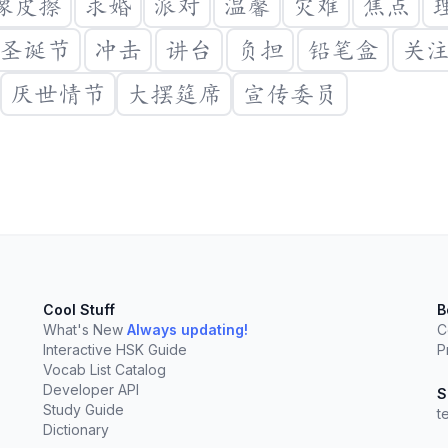
橡皮擦
求婚
派对
温馨
灾难
焦点
圣诞节
冲击
讲台
负担
铅笔盒
关
厌世情节
大摆筵席
宣传委员
Cool Stuff
B
What's New
Always updating!
C
Interactive HSK Guide
P
Vocab List Catalog
Create a new vocabulary list
elect
esc
Clear
Developer API
S
Study Guide
You'll need a Hack Chinese account to create your own lists. Clicking "Create List"
t
will take you to sign up.
Dictionary