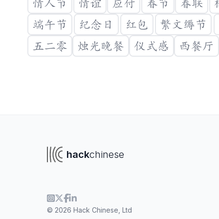
情人节
情谊
应付
春节
春联
端午节
纪念日
红包
繁文缛节
五二零
烛光晚餐
仪式感
西餐厅
hack
chinese
To navigate
To s
© 2026 Hack Chinese, Ltd