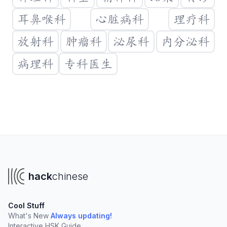
耳鼻喉科
心脏病科
理疗科
放射科
肿瘤科
泌尿科
内分泌科
病理科
专科医生
Create a new vocabulary list
You'll need a Hack Chinese account to create your own
lists. Clicking "Create List" will take you to sign up.
hack
chinese
Create List
Cool Stuff
Create lists to organize vocabulary from:
What's New
Always updating!
Interactive HSK Guide
Your online tutor